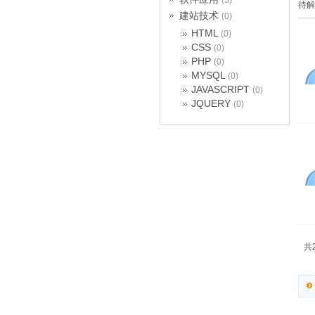
(3)
待解
建站技术
(0)
HTML
(0)
CSS
(0)
PHP
(0)
MYSQL
(0)
JAVASCRIPT
(0)
JQUERY
(0)
共