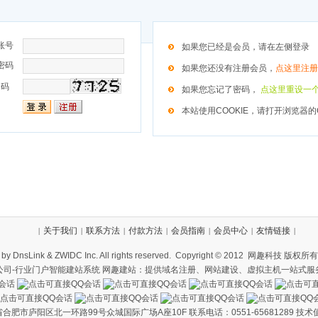
账号
如果您已经是会员，请在左侧登录
密码
如果您还没有注册会员，
点这里注册
 码
如果您忘记了密码，
点这里重设一
本站使用COOKIE，请打开浏览器的C
关于我们
联系方法
付款方法
会员指南
会员中心
友情链接
|
|
|
|
|
|
|
 by DnsLink & ZWIDC Inc. All rights reserved. Copyright © 2012 网趣科技 版权所
司-
行业门户智能建站系统
网趣建站：提供
域名注册
、
网站建设
、
虚拟主机
一站式服
市庐阳区北一环路99号众城国际广场A座10F 联系电话：0551-65681289 技术值班：