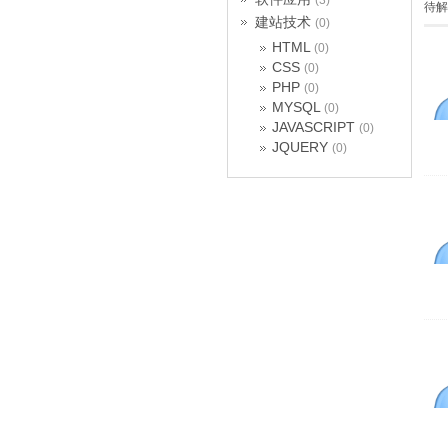
(3)
待解
建站技术
(0)
HTML
(0)
CSS
(0)
PHP
(0)
MYSQL
(0)
JAVASCRIPT
(0)
JQUERY
(0)