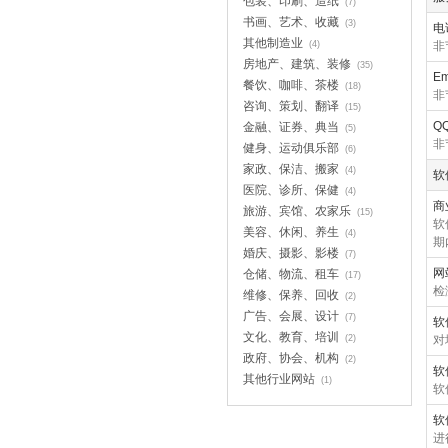
包装、印刷、造纸
(7)
书画、艺术、收藏
(3)
电
其他制造业
(4)
非
房地产、建筑、装修
(35)
E
餐饮、咖啡、茶楼
(18)
非
咨询、策划、翻译
(15)
Q
金融、证券、典当
(5)
非
健身、运动俱乐部
(6)
家政、保洁、搬家
(4)
软
医院、诊所、保健
(4)
商
旅游、宾馆、农家乐
(15)
软
美容、休闲、养生
(4)
期
婚庆、摄影、影楼
(7)
网
仓储、物流、租车
(17)
检
维修、保养、回收
(2)
广告、会展、设计
(7)
软
文化、教育、培训
(2)
对
政府、协会、机构
(2)
软
其他行业网站
(1)
软
软
进