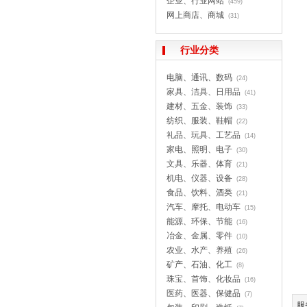
企业、行业网站
(459)
网上商店、商城
(31)
行业分类
电脑、通讯、数码
(24)
家具、洁具、日用品
(41)
建材、五金、装饰
(33)
纺织、服装、鞋帽
(22)
礼品、玩具、工艺品
(14)
家电、照明、电子
(30)
文具、乐器、体育
(21)
机电、仪器、设备
(28)
食品、饮料、酒类
(21)
汽车、摩托、电动车
(15)
能源、环保、节能
(16)
冶金、金属、零件
(10)
农业、水产、养殖
(26)
矿产、石油、化工
(8)
珠宝、首饰、化妆品
(16)
医药、医器、保健品
(7)
服