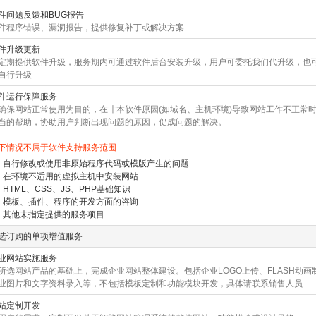
件问题反馈和BUG报告
件程序错误、漏洞报告，提供修复补丁或解决方案
件升级更新
定期提供软件升级，服务期内可通过软件后台安装升级，用户可委托我们代升级，也
自行升级
件运行保障服务
确保网站正常使用为目的，在非本软件原因(如域名、主机环境)导致网站工作不正常
当的帮助，协助用户判断出现问题的原因，促成问题的解决。
下情况不属于软件支持服务范围
、自行修改或使用非原始程序代码或模版产生的问题
、在环境不适用的虚拟主机中安装网站
、HTML、CSS、JS、PHP基础知识
、模板、插件、程序的开发方面的
咨询
、其他未指定提供的服务项目
选订购的单项增值服务
业网站实施服务
所选网站产品的基础上，完成企业网站整体建设。包括企业LOGO上传、FLASH动画
业图片和文字资料录入等，不包括模板定制和功能模块开发，具体请联系销售人员
站定制开发