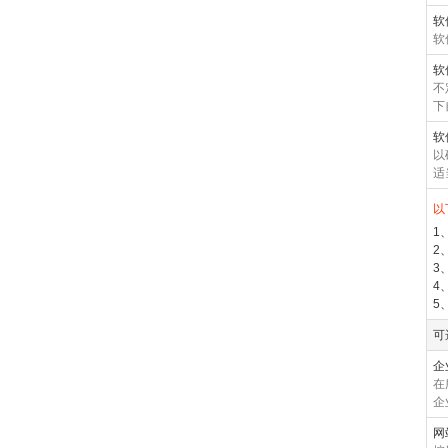
软
软
软
不
下
软
以
适
以
1
2
3
4
5
可
企
在
企
网