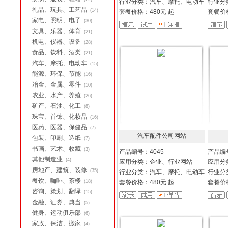
行业分类：汽车、摩托、电动车
行业分
礼品、玩具、工艺品
(14)
套餐价格：480元 起
套餐价格
家电、照明、电子
(30)
文具、乐器、体育
(21)
机电、仪器、设备
(28)
食品、饮料、酒类
(21)
汽车、摩托、电动车
(15)
能源、环保、节能
(16)
冶金、金属、零件
(10)
农业、水产、养殖
(26)
矿产、石油、化工
(8)
珠宝、首饰、化妆品
(16)
医药、医器、保健品
(7)
汽车配件公司网站
包装、印刷、造纸
(7)
书画、艺术、收藏
(3)
产品编号：4045
产品编号
其他制造业
(4)
应用分类：企业、行业网站
应用分
房地产、建筑、装修
(35)
行业分类：汽车、摩托、电动车
行业分
餐饮、咖啡、茶楼
(18)
套餐价格：480元 起
套餐价格
咨询、策划、翻译
(15)
金融、证券、典当
(5)
健身、运动俱乐部
(6)
家政、保洁、搬家
(4)