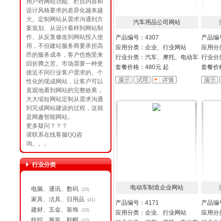
用户对网站功能、栏目内容和
设计风格要求的差异化越来越
大。定制网站从需求沟通到方
汽车用品公司网站
案策划、从设计看样到网站制
作、从反复修改到网站投入使
产品编号：4307
产品编号
用，不但建站服务商要承担高
应用分类：企业、行业网站
应用分
昂的服务成本，客户也饱受来
行业分类：汽车、摩托、电动车
行业分
回折腾之苦。市场需要一种更
套餐价格：480元 起
套餐价格
接近不同行业客户需求的、个
性化的现成网站，让客户可以
直观地看到网站的完整效果，
大大缩短网站定制从需求沟通
到完成网站建设的过程，这就
是网趣智能网站。
更多疑问？？？
请联系在线客服QQ咨
询。。。
行业分类
电动车制造企业网站
电脑、通讯、数码
(24)
家具、洁具、日用品
(41)
产品编号：4171
产品编号
建材、五金、装饰
(33)
应用分类：企业、行业网站
应用分
纺织、服装、鞋帽
(22)