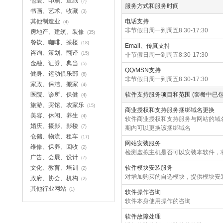
包装、印刷、造纸
(7)
服务方式和服务时间
书画、艺术、收藏
(3)
其他制造业
电话支持
(4)
非节假日周一到周五8:30-17:30
房地产、建筑、装修
(35)
餐饮、咖啡、茶楼
(18)
Email、传真支持
咨询、策划、翻译
(15)
非节假日周一到周五8:30-17:30
金融、证券、典当
(5)
QQ/MSN支持
健身、运动俱乐部
(6)
非节假日周一到周五8:30-17:30
家政、保洁、搬家
(4)
医院、诊所、保健
软件支持服务项目和范围 (套餐中已包
(4)
旅游、宾馆、农家乐
(15)
商业授权和支持服务捆绑域名更换
美容、休闲、养生
(4)
软件商业授权和支持服务与网站的域
婚庆、摄影、影楼
(7)
期内可以更换该捆绑域名
仓储、物流、租车
(17)
网站安装服务
维修、保养、回收
(2)
检测虚拟主机是否可以安装本软件，
广告、会展、设计
(7)
文化、教育、培训
软件模块安装服务
(2)
对增加购买的自选模块，提供模块安
政府、协会、机构
(2)
其他行业网站
(1)
软件操作咨询
软件本身使用操作的咨询
软件故障处理