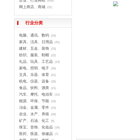
企业、行业网站
(459)
网上商店、商城
(31)
行业分类
电脑、通讯、数码
(24)
家具、洁具、日用品
(41)
建材、五金、装饰
(33)
纺织、服装、鞋帽
(22)
礼品、玩具、工艺品
(14)
家电、照明、电子
(30)
文具、乐器、体育
(21)
机电、仪器、设备
(28)
食品、饮料、酒类
(21)
汽车、摩托、电动车
(15)
能源、环保、节能
(16)
冶金、金属、零件
(10)
农业、水产、养殖
(26)
矿产、石油、化工
(8)
珠宝、首饰、化妆品
(16)
医药、医器、保健品
(7)